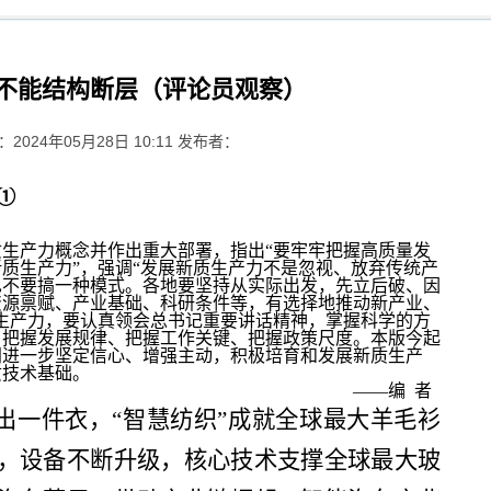
不能结构断层（评论员观察）
2024年05月28日 10:11 发布者：
①
生产力概念并作出重大部署，指出“要牢牢把握高质量发
质生产力”，强调“发展新质生产力不是忽视、放弃传统产
也不要搞一种模式。各地要坚持从实际出发，先立后破、因
资源禀赋、产业基础、科研条件等，有选择地推动新产业、
生产力，要认真领会总书记重要讲话精神，掌握科学的方
、把握发展规律、把握工作关键、把握政策尺度。本版今起
门进一步坚定信心、增强主动，积极培育和发展新质生产
质技术基础。
　　——编  者  
”出一件衣，“智慧纺织”成就全球最大羊毛衫
，设备不断升级，核心技术支撑全球最大玻