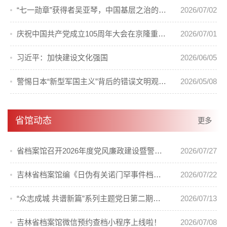
“七一勋章”获得者吴亚琴，中国基层之治的答卷人
2026/07/02
庆祝中国共产党成立105周年大会在京隆重举行
2026/07/01
习近平：加快建设文化强国
2026/06/05
警惕日本“新型军国主义”背后的错误文明观（国际论坛）
2026/05/08
省馆动态
更多
省档案馆召开2026年度党风廉政建设暨警示教育会议
2026/07/27
吉林省档案馆编《日伪有关诺门罕事件档案汇编》出版发行
2026/07/22
“众志成城 共谱新篇”系列主题党日第二期活动顺利开展
2026/07/13
吉林省档案馆微信预约查档小程序上线啦！
2026/07/08