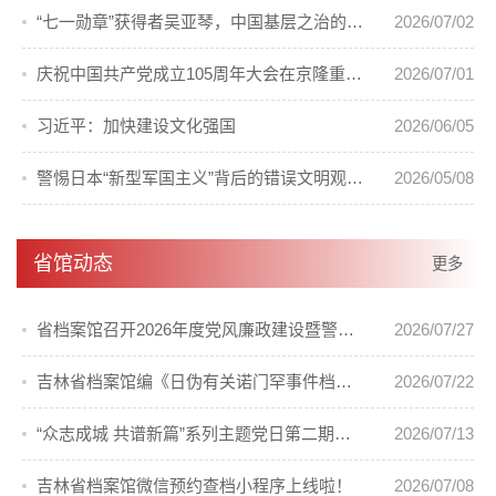
“七一勋章”获得者吴亚琴，中国基层之治的答卷人
2026/07/02
庆祝中国共产党成立105周年大会在京隆重举行
2026/07/01
习近平：加快建设文化强国
2026/06/05
警惕日本“新型军国主义”背后的错误文明观（国际论坛）
2026/05/08
省馆动态
更多
省档案馆召开2026年度党风廉政建设暨警示教育会议
2026/07/27
吉林省档案馆编《日伪有关诺门罕事件档案汇编》出版发行
2026/07/22
“众志成城 共谱新篇”系列主题党日第二期活动顺利开展
2026/07/13
吉林省档案馆微信预约查档小程序上线啦！
2026/07/08