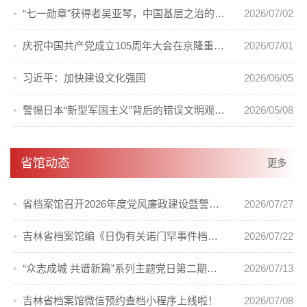
“七一勋章”获得者吴亚琴，中国基层之治的答卷人
2026/07/02
庆祝中国共产党成立105周年大会在京隆重举行
2026/07/01
习近平：加快建设文化强国
2026/06/05
警惕日本“新型军国主义”背后的错误文明观（国际论坛）
2026/05/08
省馆动态
更多
省档案馆召开2026年度党风廉政建设暨警示教育会议
2026/07/27
吉林省档案馆编《日伪有关诺门罕事件档案汇编》出版发行
2026/07/22
“众志成城 共谱新篇”系列主题党日第二期活动顺利开展
2026/07/13
吉林省档案馆微信预约查档小程序上线啦！
2026/07/08