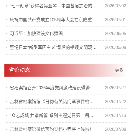
“七一勋章”获得者吴亚琴，中国基层之治的答卷人
2026/07/02
庆祝中国共产党成立105周年大会在京隆重举行
2026/07/01
习近平：加快建设文化强国
2026/06/05
警惕日本“新型军国主义”背后的错误文明观（国际论坛）
2026/05/08
省馆动态
更多
省档案馆召开2026年度党风廉政建设暨警示教育会议
2026/07/27
吉林省档案馆编《日伪有关诺门罕事件档案汇编》出版发行
2026/07/22
“众志成城 共谱新篇”系列主题党日第二期活动顺利开展
2026/07/13
吉林省档案馆微信预约查档小程序上线啦！
2026/07/08